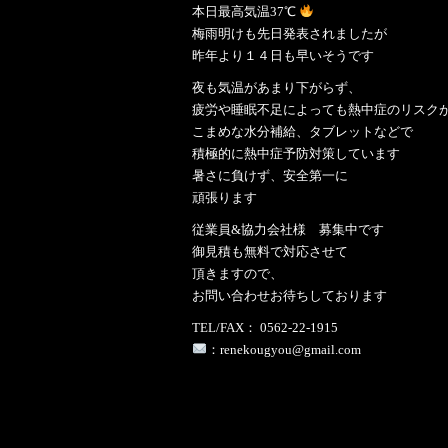
本日最高気温37℃
梅雨明けも先日発表されましたが
昨年より１４日も早いそうです
夜も気温があまり下がらず、
疲労や睡眠不足によっても熱中症のリスク
こまめな水分補給、タブレットなどで
積極的に熱中症予防対策しています
暑さに負けず、安全第一に
頑張ります
従業員&協力会社様 募集中です
御見積も無料で対応させて
頂きますので、
お問い合わせお待ちしております
TEL/FAX： 0562-22-1915
：renekougyou@gmail.com