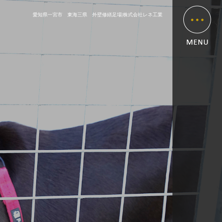
愛知県一宮市 東海三県 外壁修繕足場|株式会社レネ工業