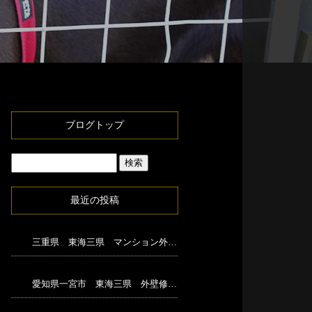
ブログトップ
最近の投稿
三重県 東海三県 マンション外壁修繕足場工事
愛知県一宮市 東海三県 外壁修繕足場