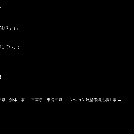
に
ております。
集しています
！
三県 解体工事
三重県 東海三県 マンション外壁修繕足場工事
→