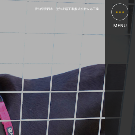
愛知県愛西市 塗装足場工事|株式会社レネ工業