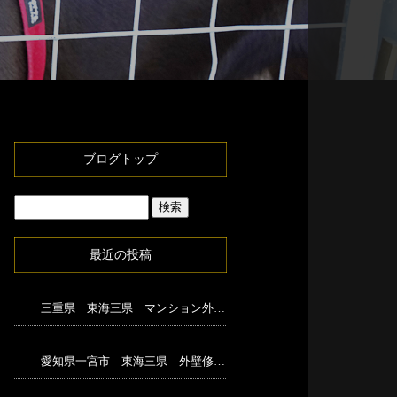
ブログトップ
最近の投稿
三重県 東海三県 マンション外壁修繕足場工事
愛知県一宮市 東海三県 外壁修繕足場